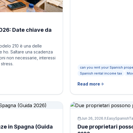
026: Date chiave da
odelo 210 è una delle
che ho. Saltare una scadenza
oni non necessarie, interessi
 stress.
can you rent your Spanish prope
Spanish rental income tax
Mod
Read more
Jun 26, 2026
EasySpanishT
anze in Spagna (Guida
Due proprietari pos