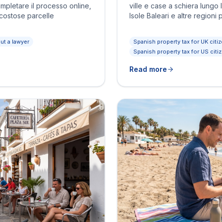
ompletare il processo online,
ville e case a schiera lungo 
costose parcelle
Isole Baleari e altre regioni 
ut a lawyer
Spanish property tax for UK citi
Spanish property tax for US citi
Read more