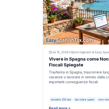
Jul 15, 2026
Björn Ingbrant at Easy Spa
Vivere in Spagna come Non
Fiscali Spiegate
Trasferirsi in Spagna, trascorrere lun
vacanze o lavorare in remoto dalla 
importanti conseguenze fiscali.
modelo 210 tax
tax rules spain
non-res
Read more