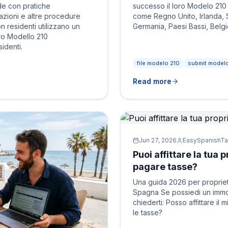
de con pratiche
successo il loro Modelo 210
razioni e altre procedure
come Regno Unito, Irlanda, 
non residenti utilizzano un
Germania, Paesi Bassi, Belgio
oro Modello 210
identi.
file modelo 210
submit modelo
Read more
Jun 27, 2026
EasySpanishT
Puoi affittare la tua
pagare tasse?
Una guida 2026 per proprieta
Spagna Se possiedi un immobi
chiederti: Posso affittare i
le tasse?