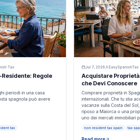
nish Tax
Jul 7, 2026
EasySpanishTax
-Residente: Regole
Acquistare Proprietà 
che Devi Conoscere
ghi periodi in una casa
Comprare proprietà in Spagn
costa spagnola può avere
internazionali. Che tu stia 
vacanze sulla Costa del Sol, 
riposo a Maiorca o una propr
uno dei mercati immobiliari p
ident tax
non resident tax spain
tax spa
Read more