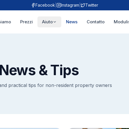
Facebook
|
Instagram
|
Twitter
siamo
Prezzi
Aiuto
News
Contatto
Modulis
 News & Tips
and practical tips for non-resident property owners