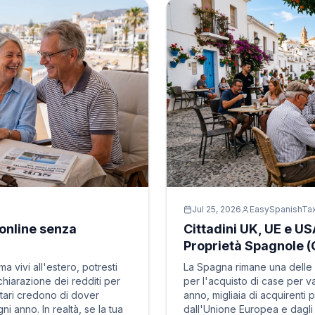
Jul 25, 2026
EasySpanishTa
online senza
Cittadini UK, UE e USA
Proprietà Spagnole 
 vivi all'estero, potresti
La Spagna rimane una delle 
chiarazione dei redditi per
per l'acquisto di case per v
etari credono di dover
anno, migliaia di acquirenti 
 anno. In realtà, se la tua
dall'Unione Europea e dagli 