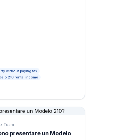
rty without paying tax
elo 210 rental income
ax Team
sono presentare un Modelo