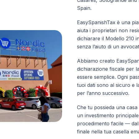
Casares, Sotogrande and E
Spain.
EasySpanishTax è una piat
aiuta i proprietari non res
dichiarare il Modello 210
senza l’aiuto di un avvoca
Abbiamo creato EasySpan
dichiarazione fiscale per 
essere semplice. Ogni pass
tuoi dati sono al sicuro e 
per l’anno successivo.
Che tu possieda una casa 
un investimento principale
procedimento facile — dal
finale nella tua casella ema