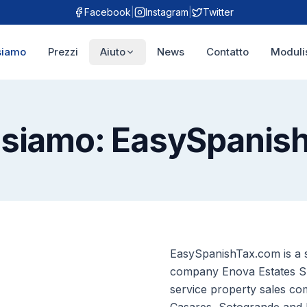
Facebook
|
Instagram
|
Twitter
siamo
Prezzi
Aiuto
News
Contatto
Modulis
 siamo: EasySpanis
EasySpanishTax.com is a s
company Enova Estates S.L
service property sales co