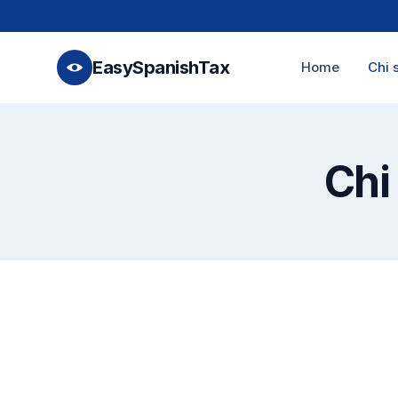
EasySpanishTax
Home
Chi 
Chi