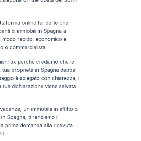
stepona on the Costa del Sol in
taforma online fai-da-te che
identi di immobili in Spagna a
 in modo rapido, economico e
to o commercialista.
ishTax perché crediamo che la
la tua proprietà in Spagna debba
aggio è spiegato con chiarezza, i
la tua dichiarazione viene salvata
vacanze, un immobile in affitto o
 in Spagna, ti rendiamo il
la prima domanda alla ricevuta
il.