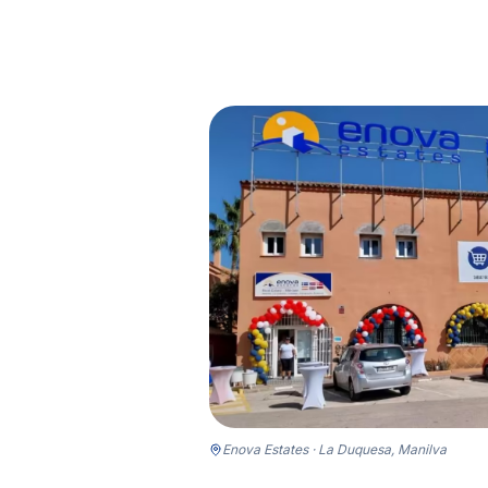
Enova Estates · La Duquesa, Manilva