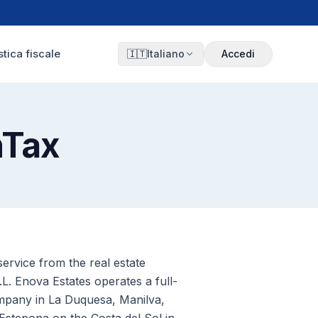
tica fiscale
🇮🇹
Italiano
Accedi
hTax
ervice from the real estate
. Enova Estates operates a full-
mpany in La Duquesa, Manilva,