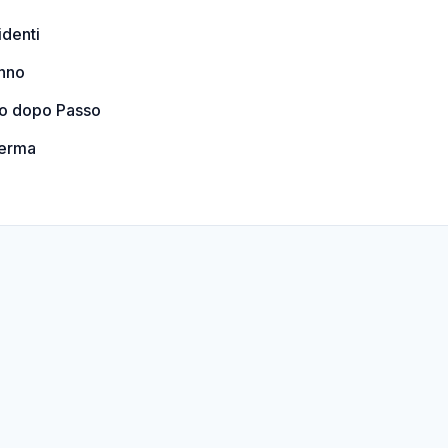
identi
anno
so dopo Passo
ferma