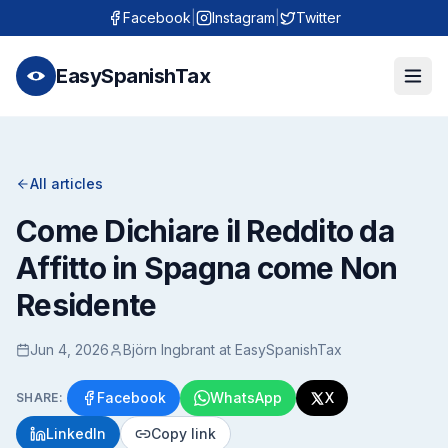
Facebook
|
Instagram
|
Twitter
EasySpanishTax
All articles
Come Dichiare il Reddito da
Affitto in Spagna come Non
Residente
Jun 4, 2026
Björn Ingbrant at EasySpanishTax
Facebook
WhatsApp
X
SHARE:
LinkedIn
Copy link