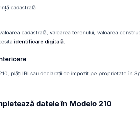
ință cadastrală
valoarea cadastrală, valoarea terenului, valoarea construcți
cesita
identificare digitală
.
Anterioare
10, plăți IBI sau declarații de impozit pe proprietate în 
pletează datele în Modelo 210