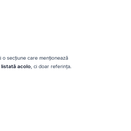
ți o secțiune care menționează
listată acolo
, ci doar referința.