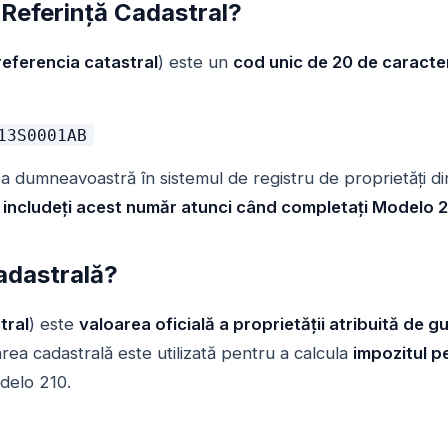
 Referință Cadastral?
referencia catastral
) este un
cod unic de 20 de caracte
13S0001AB
ea dumneavoastră în sistemul de registru de proprietăți d
 includeți acest număr atunci când completați Modelo 
adastrală?
tral
) este
valoarea oficială a proprietății atribuită de g
area cadastrală este utilizată pentru a calcula
impozitul p
delo 210.