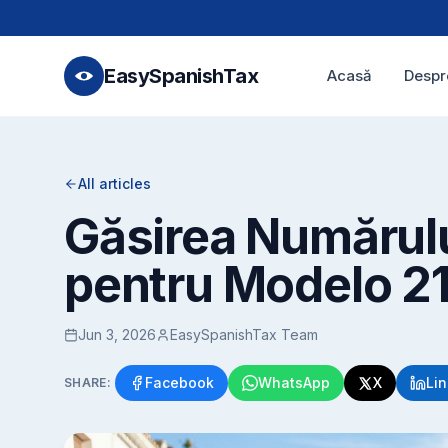
EasySpanishTax
Acasă
Despr
All articles
Găsirea Numărului
pentru Modelo 21
Jun 3, 2026
EasySpanishTax Team
Facebook
WhatsApp
X
Li
SHARE: