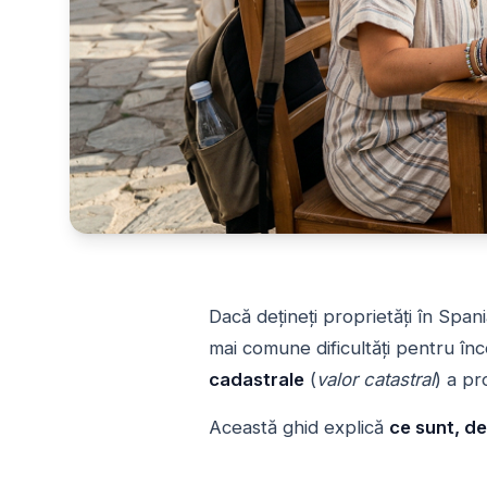
Dacă dețineți proprietăți în Spani
mai comune dificultăți pentru în
cadastrale
(
valor catastral
) a pro
Această ghid explică
ce sunt, de