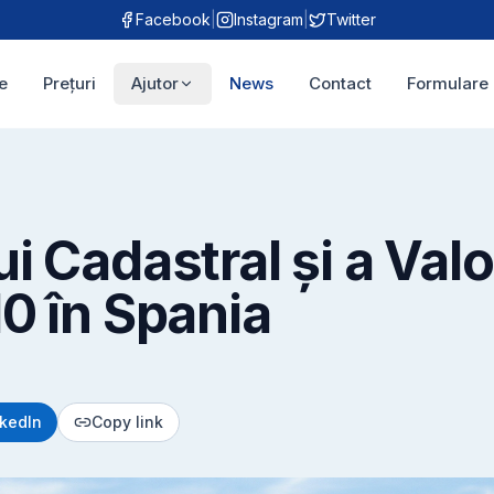
Facebook
|
Instagram
|
Twitter
e
Prețuri
Ajutor
News
Contact
Formulare 
 Cadastral și a Valo
0 în Spania
nkedIn
Copy link