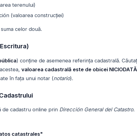
oarea terenului)
ción (valoarea construcției)
 suma celor două.
(Escritura)
pública
) conține de asemenea referința cadastrală. Căuta
 acestea,
valoarea cadastrală este de obicei NICIODATĂ 
te în fața unui notar (
notario
).
 Cadastrului
lă de cadastru online prin
Dirección General del Catastro
.
atos catastrales"