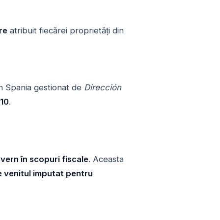
re
atribuit fiecărei proprietăți din
in Spania gestionat de
Dirección
210
.
uvern în scopuri fiscale
. Aceasta
e venitul imputat pentru