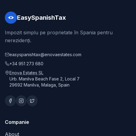
EasySpanishTax
Impozit simplu pe proprietate în Spania pentru
nerezidenți.
easyspanishtax@enovaestates.com
+34 951 273 680
Enova Estates SL
Urb. Manilva Beach Fase 2, Local 7
29692 Manilva, Malaga, Spain
Companie
About