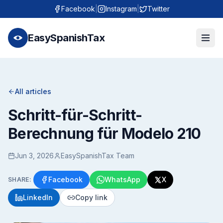
Facebook
|
Instagram
|
Twitter
EasySpanishTax
All articles
Schritt-für-Schritt-
Berechnung für Modelo 210
Jun 3, 2026
EasySpanishTax Team
Facebook
WhatsApp
X
SHARE:
LinkedIn
Copy link