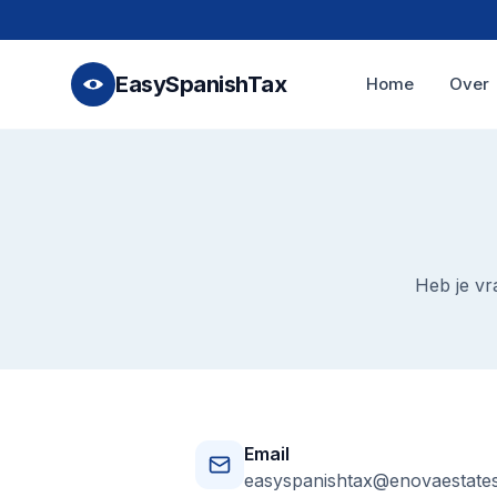
EasySpanishTax
Home
Over
Heb je vr
Email
easyspanishtax@enovaestate