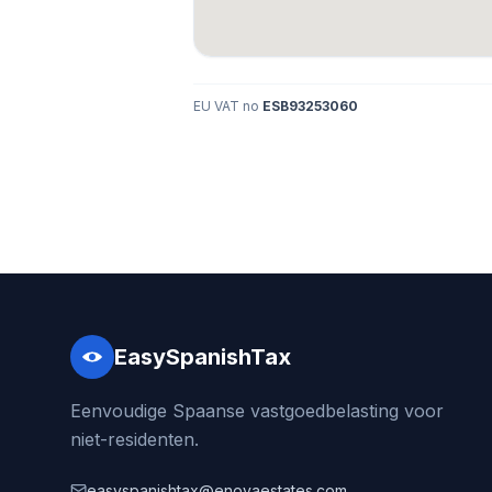
EU VAT no
ESB93253060
EasySpanishTax
Eenvoudige Spaanse vastgoedbelasting voor
niet-residenten.
easyspanishtax@enovaestates.com