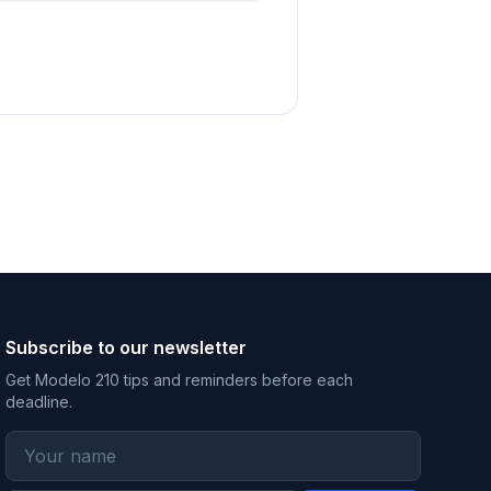
Subscribe to our newsletter
Get Modelo 210 tips and reminders before each
deadline.