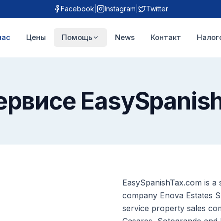
Facebook
|
Instagram
|
Twitter
нас
Цены
Помощь
News
Контакт
Налог
ервисе EasySpanis
EasySpanishTax.com is a s
company Enova Estates S.L
service property sales co