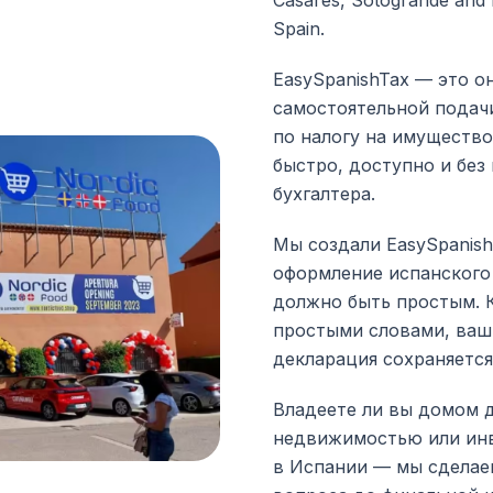
Casares, Sotogrande and E
Spain.
EasySpanishTax — это о
самостоятельной подач
по налогу на имущество
быстро, доступно и бе
бухгалтера.
Мы создали EasySpanish
оформление испанского
должно быть простым. 
простыми словами, ваш
декларация сохраняется
Владеете ли вы домом 
недвижимостью или ин
в Испании — мы сделаем