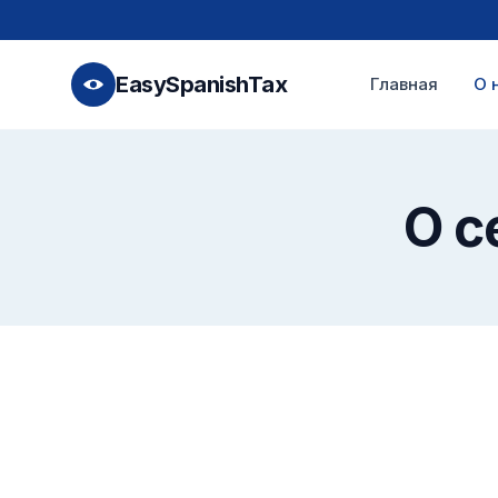
EasySpanishTax
Главная
О 
О с