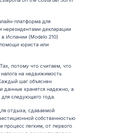
stepona on the Costa del Sol in
нлайн-платформа для
и нерезидентами декларации
 в Испании (Modelo 210)
з помощи юриста или
Tax, потому что считаем, что
 налога на недвижимость
Каждый шаг объяснен
и данные хранятся надежно, а
 для следующего года.
для отдыха, сдаваемой
вестиционной собственностью
 процесс легким, от первого