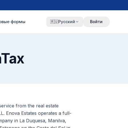
овые формы
🇷🇺
Русский
Войти
hTax
ervice from the real estate
. Enova Estates operates a full-
mpany in La Duquesa, Manilva,