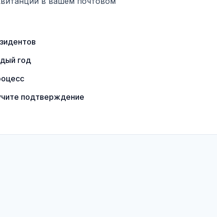
квитанции в вашем почтовом
езидентов
дый год
роцесс
лучите подтверждение