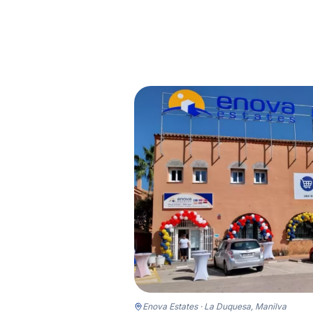
Enova Estates · La Duquesa, Manilva