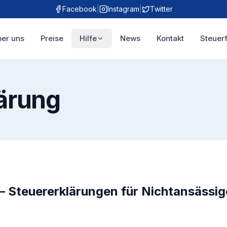
Facebook
|
Instagram
|
Twitter
er uns
Preise
Hilfe
News
Kontakt
Steuer
ärung
– Steuererklärungen für Nichtansässig