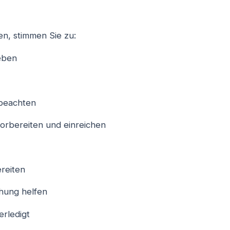
n, stimmen Sie zu:
eben
beachten
orbereiten und einreichen
reiten
chung helfen
rledigt