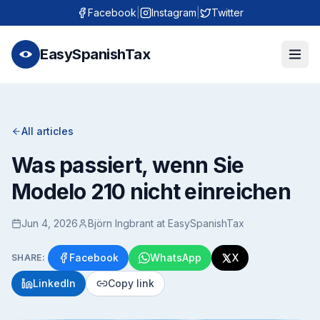
Facebook
|
Instagram
|
Twitter
EasySpanishTax
All articles
Was passiert, wenn Sie
Modelo 210 nicht einreichen
Jun 4, 2026
Björn Ingbrant at EasySpanishTax
Facebook
WhatsApp
X
SHARE:
LinkedIn
Copy link