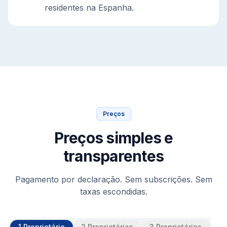
residentes na Espanha.
Preços
Preços simples e
transparentes
Pagamento por declaração. Sem subscrições. Sem
taxas escondidas.
1 Proprietário
2 Proprietários
3 Proprietários
4 