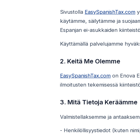
Sivustolla
EasySpanishTax.com
y
käytämme, säilytämme ja suojaam
Espanjan ei-asukkaiden kiinteistö
Käyttämällä palvelujamme hyväks
2. Keitä Me Olemme
EasySpanishTax.com
on Enova Es
ilmoitusten tekemisessä kiinteist
3. Mitä Tietoja Keräämme
Valmistellaksemme ja antaaksemm
- Henkilöllisyystiedot (kuten nimi