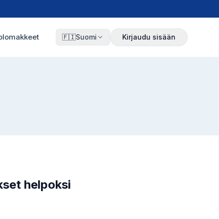
olomakkeet
🇫🇮
Suomi
Kirjaudu sisään
kset helpoksi