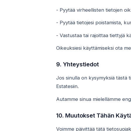
- Pyytää virheellisten tietojen oi
- Pyytää tietojesi poistamista, ku
- Vastustaa tai rajoittaa tiettyjä 
Oikeuksiesi käyttämiseksi ota mei
9. Yhteystiedot
Jos sinulla on kysymyksiä tästä ti
Estatesiin.
Autamme sinua mielellämme englann
10. Muutokset Tähän Käyt
Voimme päivittää tätä tietosuojakä