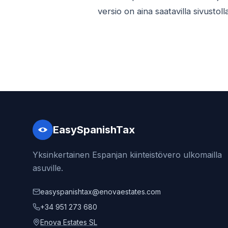
versio on aina saatavilla sivustol
EasySpanishTax
Yksinkertainen Espanjan kiinteistövero ulkomailla
asuville.
easyspanishtax@enovaestates.com
+34 951 273 680
Enova Estates SL