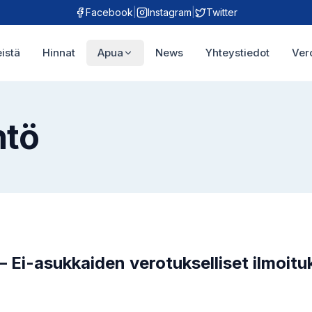
Facebook
|
Instagram
|
Twitter
istä
Hinnat
Apua
News
Yhteystiedot
Ver
ntö
– Ei-asukkaiden verotukselliset ilmoitu