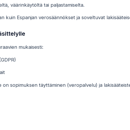
tä, väärinkäytöltä tai paljastamiselta.
auan kuin Espanjan verosäännökset ja soveltuvat lakisääteise
sittelylle
uraavien mukaisesti:
 (GDPR)
ait
le on sopimuksen täyttäminen (veropalvelu) ja lakisääteis