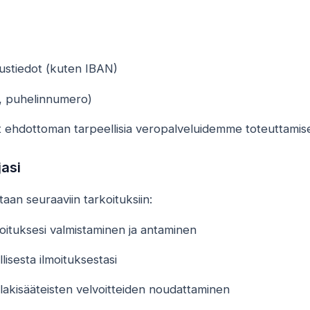
oustiedot (kuten IBAN)
e, puhelinnumero)
t ehdottoman tarpeellisia veropalveluidemme toteuttamise
asi
taan seuraaviin tarkoituksiin:
oituksesi valmistaminen ja antaminen
lisesta ilmoituksestasi
lakisääteisten velvoitteiden noudattaminen