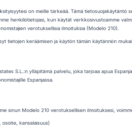
ksityisyytesi on meille tärkeää. Tämä tietosuojakäytäntö 
me henkilötietojasi, kun käytät verkkosivustoamme valmis
nomistajien verotuksellisia ilmoituksia (Modelo 210).
yt tietojen keräämisen ja käytön tämän käytännön mukais
tates S.L.:n ylläpitämä palvelu, joka tarjoaa apua Espanj
önomistajille Espanjassa.
e sinun Modelo 210 verotuksellisen ilmoituksesi, voimme
, osoite, kansalaisuus)