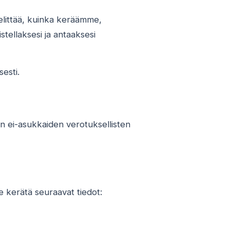
selittää, kuinka keräämme,
tellaksesi ja antaaksesi
esti.
an ei-asukkaiden verotuksellisten
 kerätä seuraavat tiedot: