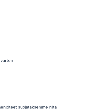
 varten
imenpiteet suojataksemme niitä