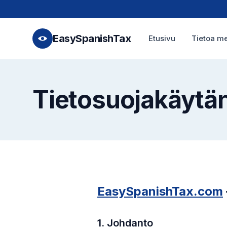
EasySpanishTax
Etusivu
Tietoa me
Tietosuojakäytä
EasySpanishTax.com
1. Johdanto