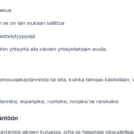
kaisua
n se on lain mukaan sallittua
käsittelytyyppejä
hin yhteyttä alla olevien yhteystietojen avulla.
etosuojakäytännöstä tai siitä, kuinka tietojasi käsitellään,
iksi, espanjaksi, ruotsiksi, norjaksi tai ranskaksi.
äntöön
ytäntöä aikojen kuluessa, jotta se heijastaisi oikeudellisia