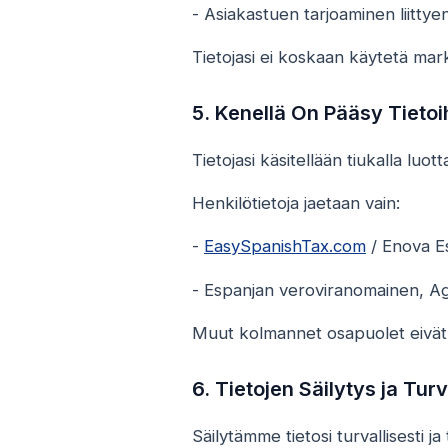
- Asiakastuen tarjoaminen liittye
Tietojasi ei koskaan käytetä mar
5. Kenellä On Pääsy Tietoih
Tietojasi käsitellään tiukalla luot
Henkilötietoja jaetaan vain:
-
EasySpanishTax.com
/ Enova Es
- Espanjan veroviranomainen, Agen
Muut kolmannet osapuolet eivät s
6. Tietojen Säilytys ja Turv
Säilytämme tietosi turvallisesti 