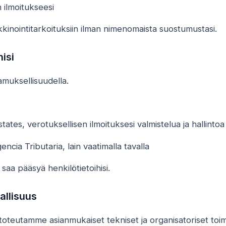
n ilmoitukseesi
kkinointitarkoituksiin ilman nimenomaista suostumustasi.
isi
tamuksellisuudella.
tates, verotuksellisen ilmoituksesi valmistelua ja hallintoa
cia Tributaria, lain vaatimalla tavalla
aa pääsyä henkilötietoihisi.
allisuus
ja toteutamme asianmukaiset tekniset ja organisatoriset to