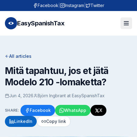
Facebook
|
Instagram
|
Twitter
EasySpanishTax
All articles
Mitä tapahtuu, jos et jätä
Modelo 210 -lomaketta?
Jun 4, 2026
Björn Ingbrant at EasySpanishTax
Facebook
WhatsApp
X
SHARE:
LinkedIn
Copy link