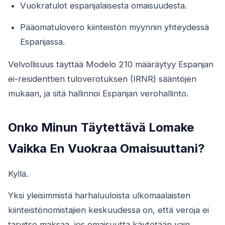
Vuokratulot espanjalaisesta omaisuudesta.
Pääomatulovero kiinteistön myynnin yhteydessä
Espanjassa.
Velvollisuus täyttää Modelo 210 määräytyy Espanjan
ei-residenttien tuloverotuksen (IRNR) sääntöjen
mukaan, ja sitä hallinnoi Espanjan verohallinto.
Onko Minun Täytettävä Lomake
Vaikka En Vuokraa Omaisuuttani?
Kyllä.
Yksi yleisimmistä harhaluuloista ulkomaalaisten
kiinteistönomistajien keskuudessa on, että veroja ei
tarvitse maksaa, jos omaisuutta käytetään vain