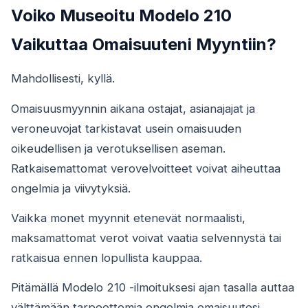
Voiko Museoitu Modelo 210
Vaikuttaa Omaisuuteni Myyntiin?
Mahdollisesti, kyllä.
Omaisuusmyynnin aikana ostajat, asianajajat ja
veroneuvojat tarkistavat usein omaisuuden
oikeudellisen ja verotuksellisen aseman.
Ratkaisemattomat verovelvoitteet voivat aiheuttaa
ongelmia ja viivytyksiä.
Vaikka monet myynnit etenevät normaalisti,
maksamattomat verot voivat vaatia selvennystä tai
ratkaisua ennen lopullista kauppaa.
Pitämällä Modelo 210 -ilmoituksesi ajan tasalla auttaa
välttämään tarpeettomia ongelmia omaisuutesi