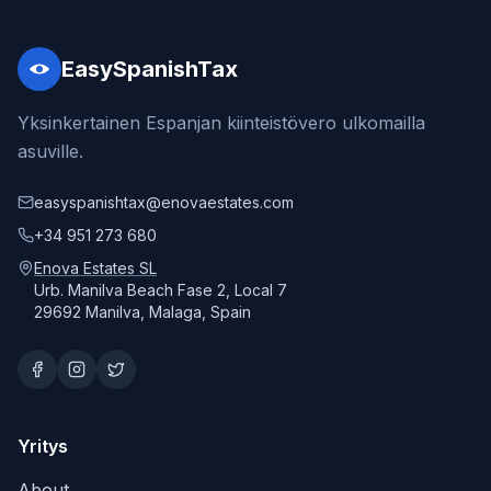
EasySpanishTax
Yksinkertainen Espanjan kiinteistövero ulkomailla
asuville.
easyspanishtax@enovaestates.com
+34 951 273 680
Enova Estates SL
Urb. Manilva Beach Fase 2, Local 7
29692 Manilva, Malaga, Spain
Yritys
About