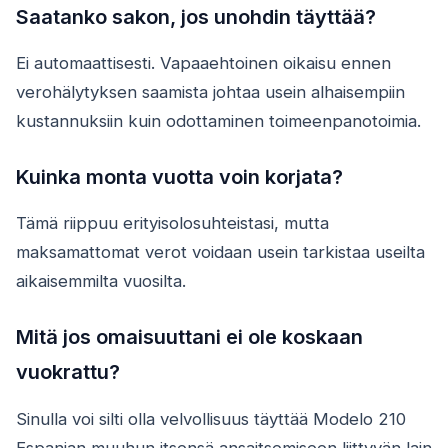
Saatanko sakon, jos unohdin täyttää?
Ei automaattisesti. Vapaaehtoinen oikaisu ennen
verohälytyksen saamista johtaa usein alhaisempiin
kustannuksiin kuin odottaminen toimeenpanotoimia.
Kuinka monta vuotta voin korjata?
Tämä riippuu erityisolosuhteistasi, mutta
maksamattomat verot voidaan usein tarkistaa useilta
aikaisemmilta vuosilta.
Mitä jos omaisuuttani ei ole koskaan
vuokrattu?
Sinulla voi silti olla velvollisuus täyttää Modelo 210
Espanjan muuhun itsensä ansaitsemiseen liittyvän lain