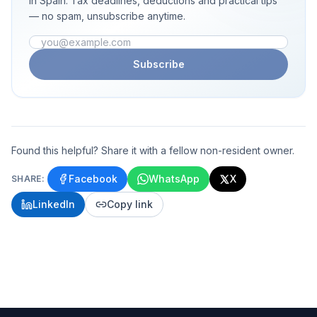
in Spain. Tax deadlines, deductions and practical tips
— no spam, unsubscribe anytime.
Email address
Subscribe
Found this helpful? Share it with a fellow non-resident owner.
Facebook
WhatsApp
X
SHARE:
LinkedIn
Copy link