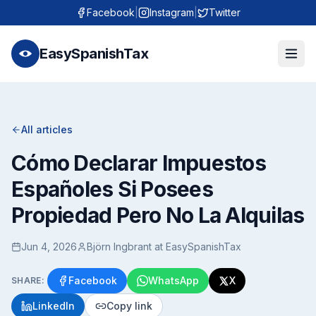
Facebook
|
Instagram
|
Twitter
EasySpanishTax
All articles
Cómo Declarar Impuestos
Españoles Si Posees
Propiedad Pero No La Alquilas
Jun 4, 2026
Björn Ingbrant at EasySpanishTax
Facebook
WhatsApp
X
SHARE:
LinkedIn
Copy link