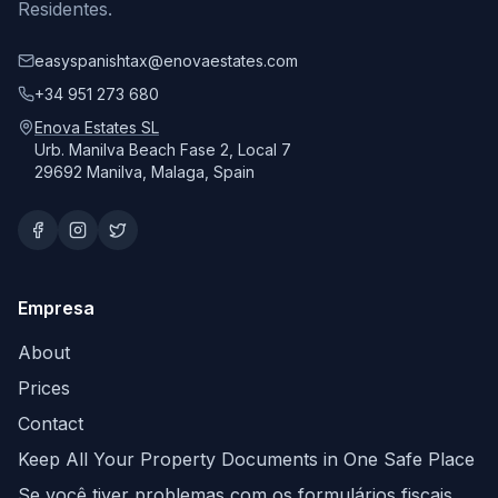
Residentes.
easyspanishtax@enovaestates.com
+34 951 273 680
Enova Estates SL
Urb. Manilva Beach Fase 2, Local 7
29692 Manilva, Malaga, Spain
Empresa
About
Prices
Contact
Keep All Your Property Documents in One Safe Place
Se você tiver problemas com os formulários fiscais