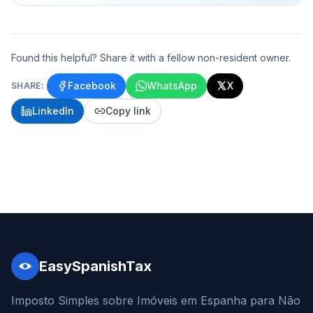
Found this helpful? Share it with a fellow non-resident owner.
Facebook
WhatsApp
X
SHARE:
LinkedIn
Copy link
EasySpanishTax
Imposto Simples sobre Imóveis em Espanha para Não