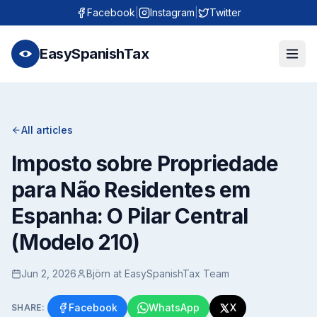
Facebook
|
Instagram
|
Twitter
EasySpanishTax
All articles
Imposto sobre Propriedade
para Não Residentes em
Espanha: O Pilar Central
(Modelo 210)
Jun 2, 2026
Björn at EasySpanishTax Team
Facebook
WhatsApp
X
SHARE: