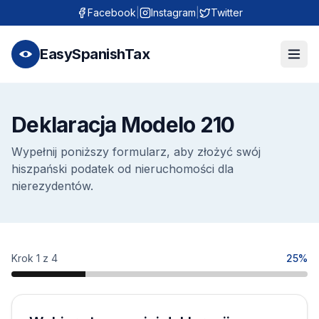
Facebook
|
Instagram
|
Twitter
EasySpanishTax
Deklaracja Modelo 210
Wypełnij poniższy formularz, aby złożyć swój
hiszpański podatek od nieruchomości dla
nierezydentów.
Krok 1 z 4
25%