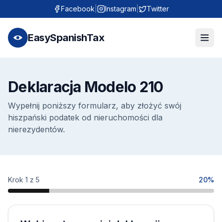
Facebook
|
Instagram
|
Twitter
EasySpanishTax
Deklaracja Modelo 210
Wypełnij poniższy formularz, aby złożyć swój
hiszpański podatek od nieruchomości dla
nierezydentów.
Krok 1 z 5
20%