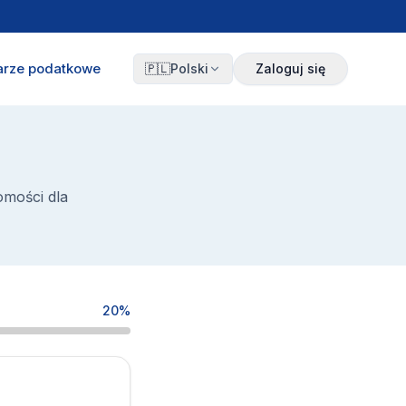
arze podatkowe
🇵🇱
Polski
Zaloguj się
omości dla
20%