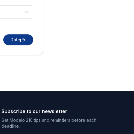
Dalej
Subscribe to our newsletter
Get Modelo 210 tips and reminders before each
deadline.