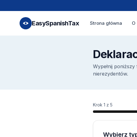
EasySpanishTax
Strona główna
O 
Deklara
Wypełnij poniższy 
nierezydentów.
Krok 1 z 5
Wybierz typ