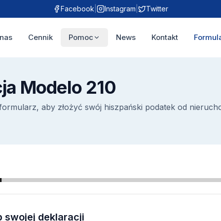
Facebook
|
Instagram
|
Twitter
nas
Cennik
Pomoc
News
Kontakt
Formul
cja Modelo 210
formularz, aby złożyć swój hiszpański podatek od nieruch
 swojej deklaracji