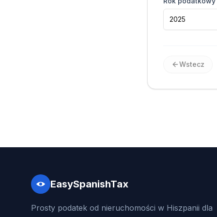
Rok podatkowy
2025
Wstecz
EasySpanishTax
Prosty podatek od nieruchomości w Hiszpanii dla