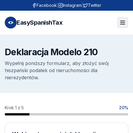
Facebook
|
Instagram
|
Twitter
EasySpanishTax
Deklaracja Modelo 210
Wypełnij poniższy formularz, aby złożyć swój
hiszpański podatek od nieruchomości dla
nierezydentów.
Krok 1 z 5
20%